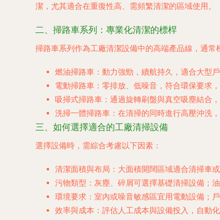
潔，尤其適合在重復性高、需頻繁清潔的區域使用。
二、掃路車系列：專業化清潔的標桿
掃路車系列作為工廠清潔設備中的高端產品線，通常
燃油掃路車
：動力強勁，續航持久，適合大型戶
電動掃路車
：零排放、低噪音，符合環保要求，
吸掃式掃路車
：通過旋轉刷盤與真空吸塵結合
洗掃一體掃路車
：在清掃的同時進行高壓沖洗，
三、如何選擇適合的工廠清掃設備
選擇設備時，需綜合考慮以下因素：
清潔面積與布局
：大面積開闊區域適合清掃車或
污物類型
：灰塵、碎屑可選擇基礎清掃設備；油
環境要求
：室內或噪音敏感區宜用電動設備；戶
效率與成本
：評估人工成本與設備投入，自動化