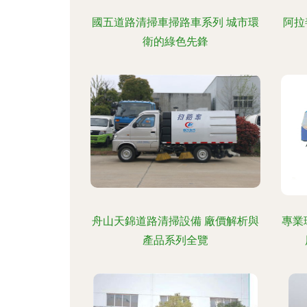
國五道路清掃車掃路車系列 城市環
阿拉
衛的綠色先鋒
舟山天錦道路清掃設備 廠價解析與
專業
產品系列全覽