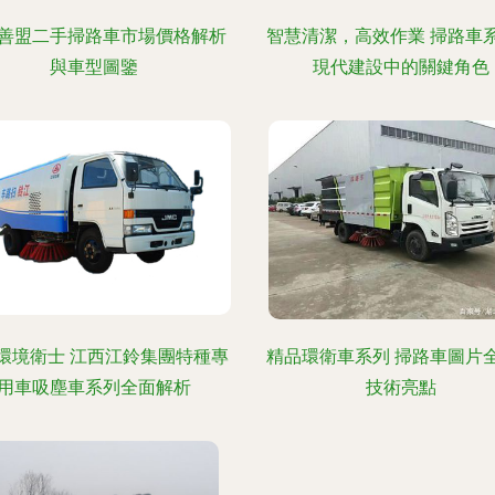
善盟二手掃路車市場價格解析
智慧清潔，高效作業 掃路車
與車型圖鑒
現代建設中的關鍵角色
環境衛士 江西江鈴集團特種專
精品環衛車系列 掃路車圖片
用車吸塵車系列全面解析
技術亮點