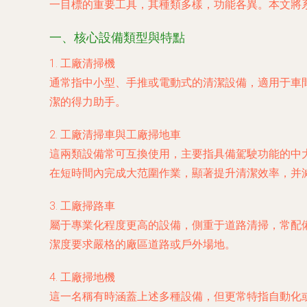
一目標的重要工具，其種類多樣，功能各異。本文將
一、核心設備類型與特點
1.
工廠清掃機
通常指中小型、手推或電動式的清潔設備，適用于車
潔的得力助手。
2.
工廠清掃車
與
工廠掃地車
這兩類設備常可互換使用，主要指具備駕駛功能的中
在短時間內完成大范圍作業，顯著提升清潔效率，并
3.
工廠掃路車
屬于專業化程度更高的設備，側重于道路清掃，常配
潔度要求嚴格的廠區道路或戶外場地。
4.
工廠掃地機
這一名稱有時涵蓋上述多種設備，但更常特指自動化