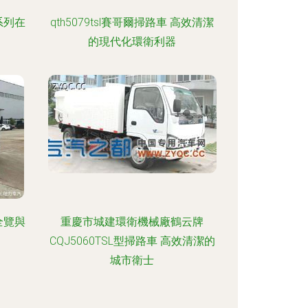
系列在
qth5079tsl賽哥爾掃路車 高效清潔
的現代化環衛利器
全覽與
重慶市城建環衛機械廠鶴云牌
CQJ5060TSL型掃路車 高效清潔的
城市衛士